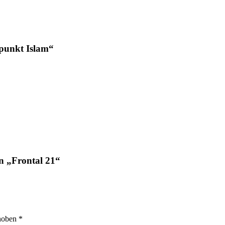
rpunkt Islam“
n „Frontal 21“
ehoben
*