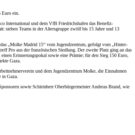
 Euro ein.
co International und dem VfB Friedrichshafen das Benefiz-
t: sieben Teams in der Altersgruppe zwölf bis 15 Jahre und 13
ch das „Molke Madrid 15“ vom Jugendzentrum, gefolgt vom „Hinter-
reff Pro aus der französischen Siedlung. Der zweite Platz ging an das
 einen Erinnerungspokal sowie eine Prämie; für den Sieg 150 Euro,
jekte Gaza.
Arbeitnehmerverein und dem Jugendzentrum Molke, die Einnahmen
e in Gaza.
 Sponsoren sowie Schirmherr Oberbürgermeister Andreas Brand, wie