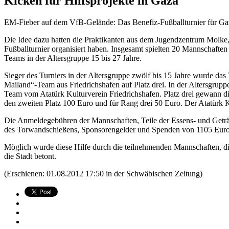
Kicken für Hilfsprojekte in Gaza
EM-Fieber auf dem VfB-Gelände: Das Benefiz-Fußballturnier für Ga
Die Idee dazu hatten die Praktikanten aus dem Jugendzentrum Molke
Fußballturnier organisiert haben. Insgesamt spielten 20 Mannschafte
Teams in der Altersgruppe 15 bis 27 Jahre.
Sieger des Turniers in der Altersgruppe zwölf bis 15 Jahre wurde d
Mailand“-Team aus Friedrichshafen auf Platz drei. In der Altersgrupp
Team vom Atatürk Kulturverein Friedrichshafen. Platz drei gewann d
den zweiten Platz 100 Euro und für Rang drei 50 Euro. Der Atatürk K
Die Anmeldegebühren der Mannschaften, Teile der Essens- und Get
des Torwandschießens, Sponsorengelder und Spenden von 1105 Euro ge
Möglich wurde diese Hilfe durch die teilnehmenden Mannschaften, d
die Stadt betont.
(Erschienen: 01.08.2012 17:50 in der
Schwäbischen Zeitung
)