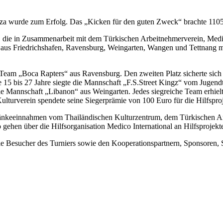
za wurde zum Erfolg. Das „Kicken für den guten Zweck“ brachte 1105
, die in Zusammenarbeit mit dem Türkischen Arbeitnehmerverein, Medi
n aus Friedrichshafen, Ravensburg, Weingarten, Wangen und Tettnang mi
as Team „Boca Rapters“ aus Ravensburg. Den zweiten Platz sicherte si
e 15 bis 27 Jahre siegte die Mannschaft „F.S.Street Kingz“ vom Jugendt
ie Mannschaft „Libanon“ aus Weingarten. Jedes siegreiche Team erhielt
ulturverein spendete seine Siegerprämie von 100 Euro für die Hilfspro
ränkeeinnahmen vom Thailändischen Kulturzentrum, dem Türkischen 
hen über die Hilfsorganisation Medico International an Hilfsprojekt
ie Besucher des Turniers sowie den Kooperationspartnern, Sponsoren,